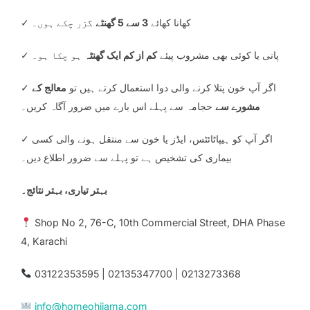
✓ کھانا کھائے
3 سے 5 گھنٹے
گزر چکے ہوں۔
✓ پانی یا کوئی بھی مشروب پیئے
کم از کم ایک گھنٹہ
ہو چکا ہو۔
✓ اگر آپ خون پتلا کرنے والی دوا استعمال کرتے ہیں تو
معالج کے
مشورے سے
حجامہ سے پہلے اس بارے میں ضرور آگاہ کریں۔
✓ اگر آپ کو ہیپاٹائٹس، ایڈز یا خون سے منتقل ہونے والی کسی
بیماری کی تشخیص ہے تو پہلے سے ضرور اطلاع دیں۔
بہتر تیاری، بہتر نتائج۔
Shop No 2, 76-C, 10th Commercial Street, DHA Phase
4, Karachi
03122353595 | 02135347700 | 0213273368
info@homeohijama.com