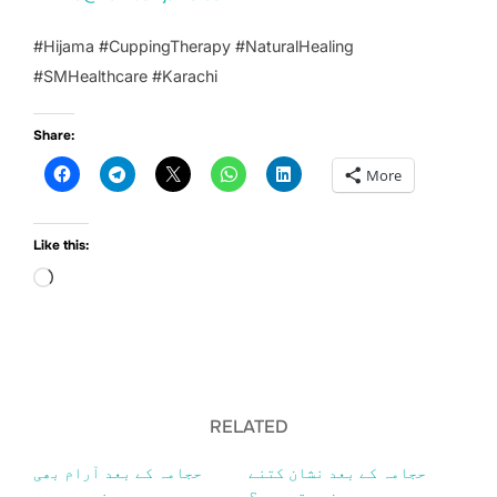
#Hijama #CuppingTherapy #NaturalHealing
#SMHealthcare #Karachi
Share:
More
Like this:
Loading…
RELATED
حجامہ کے بعد نشان کتنے
حجامہ کے بعد آرام بھی
دن رہتے ہیں؟
ضروری ہے۔