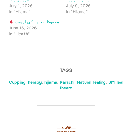
July 1, 2026
July 9, 2026
In "Hijama"
In "Hijama"
محفوظ حجامہ کی اہمیت
June 16, 2026
In "Health"
TAGS
CuppingTherapy
,
hijama
,
Karachi
,
NaturalHealing
,
SMHeal
thcare
POST AUTHOR