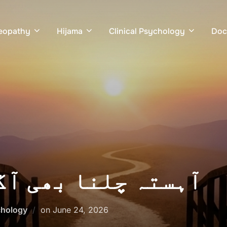
eopathy
Hijama
Clinical Psychology
Doc
آہستہ چلنا بھی آگ
Posted
hology
on
June 24, 2026
on