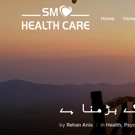
Skip
to
Home
Hom
content
ے بڑھنا ہے
by
Rehan Anis
in
Health
,
Psyc