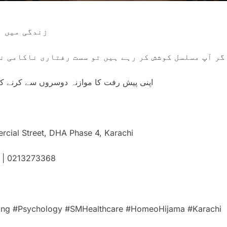
زندگی میں ہ
گر آپ مسلسل کوشش کر رہے ہیں تو سست رفتاری ناکامی ن
اپنی پیش رفت کا موازنہ دوسروں سے کرنے کے
cial Street, DHA Phase 4, Karachi
 | 0213273368
nking #Psychology #SMHealthcare #HomeoHijama #Karachi