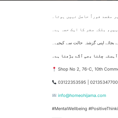
ر مقصد فوراً حاصل نہیں ہوتا۔
ہیں، بلکہ سفر کا ایک حصہ ہے۔
 بجائے اپنی گزشتہ حالت سے کیجیے۔
آہستہ چلنا بھی آگے بڑھنا ہے۔
Shop No 2, 76-C, 10th Commer
03122353595 | 02135347700
info@homeohijama.com
#MentalWellbeing #PositiveThi