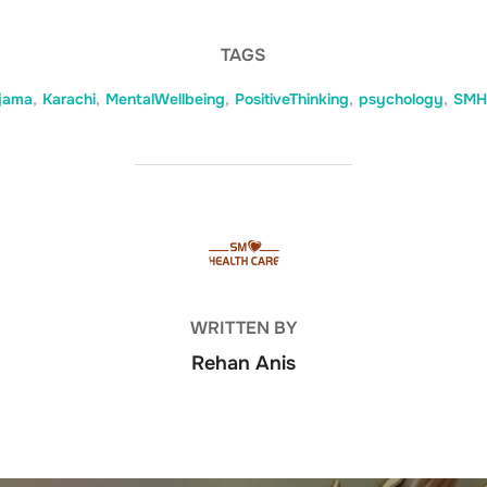
TAGS
jama
,
Karachi
,
MentalWellbeing
,
PositiveThinking
,
psychology
,
SMHe
POST AUTHOR
WRITTEN BY
Rehan Anis