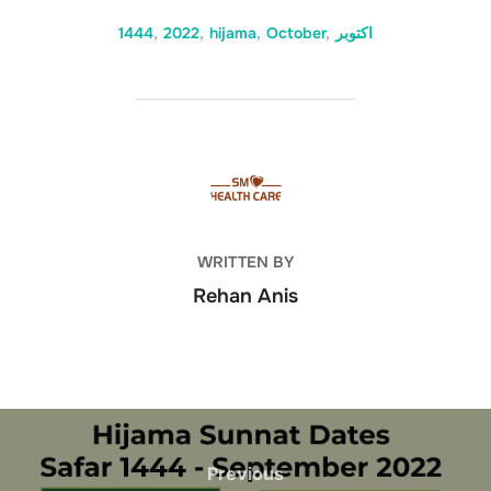
1444
,
2022
,
hijama
,
October
,
اکتوبر
POST AUTHOR
WRITTEN BY
Rehan Anis
Post
navigation
Previous
Previous