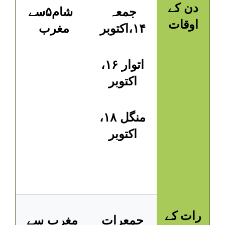
دن کے
جمعہ
شام۵سے
اوقات
۱۴،اکتوبر
مغرب
اتوار ۱۶،
اکتوبر
منگل ۱۸،
اکتوبر
رات کے
جمعرات
مغرب سے